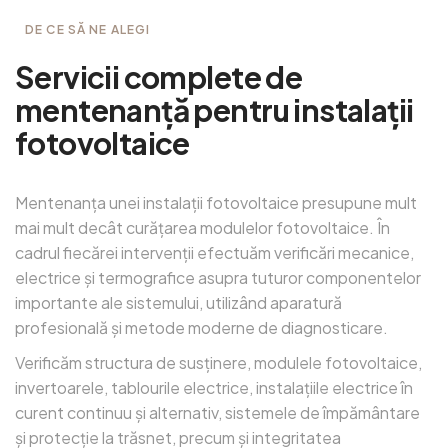
DE CE SĂ NE ALEGI
S
e
r
v
i
c
i
i
c
o
m
p
l
e
t
e
d
e
m
e
n
t
e
n
a
n
ț
ă
p
e
n
t
r
u
i
n
s
t
a
l
a
ț
i
i
f
o
t
o
v
o
l
t
a
i
c
e
Mentenanța unei instalații fotovoltaice presupune mult
mai mult decât curățarea modulelor fotovoltaice. În
cadrul fiecărei intervenții efectuăm verificări mecanice,
electrice și termografice asupra tuturor componentelor
importante ale sistemului, utilizând aparatură
profesională și metode moderne de diagnosticare.
Verificăm structura de susținere, modulele fotovoltaice,
invertoarele, tablourile electrice, instalațiile electrice în
curent continuu și alternativ, sistemele de împământare
și protecție la trăsnet, precum și integritatea