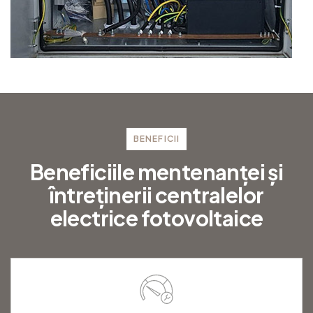
BENEFICII
B
e
n
e
f
i
c
i
i
l
e
m
e
n
t
e
n
a
n
ț
e
i
ș
i
î
n
t
r
e
ț
i
n
e
r
i
i
c
e
n
t
r
a
l
e
l
o
r
e
l
e
c
t
r
i
c
e
f
o
t
o
v
o
l
t
a
i
c
e