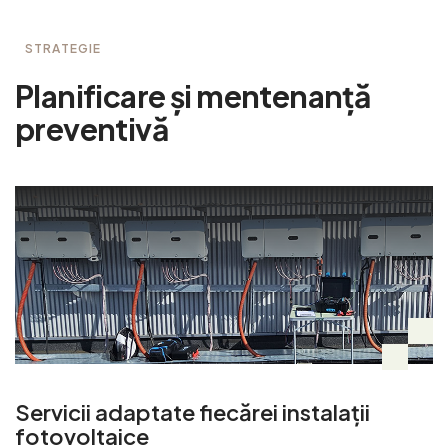
STRATEGIE
P
l
a
n
i
f
i
c
a
r
e
ș
i
m
e
n
t
e
n
a
n
ț
ă
p
r
e
v
e
n
t
i
v
ă
Servicii adaptate fiecărei instalații
fotovoltaice