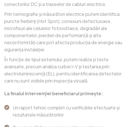
conectorilor DC și a traseelor de cabluri electrice.
Prin termografie și măsurători electrice putem identifica
puncte fierbinți (Hot Spot), conexiuni defectuoase,
microfisuri ale celulelor fotovoltaice, degradări ale
componentelor, pierderi de performanță și alte
neconformități care pot afecta producția de energie sau
siguranța instalației.
În funcție de tipul sistemului, putem realiza și teste
avansate, precum analiza curbei I-V și testarea prin
electroluminiscență (EL), pentru identificarea defectelor
care nu sunt vizibile prin inspecția vizuală.
La finalul intervenției beneficiarul primește:
Un raport tehnic complet cu verificările efectuate și
rezultatele măsurătorilor.