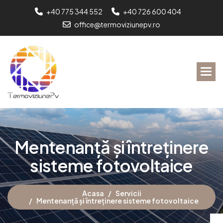
+40 775 344 552
+40 726 600 404
office@termoviziunepv.ro
M
e
n
t
e
n
a
n
ț
ă
ș
i
î
n
t
r
e
ț
i
n
e
r
e
s
i
s
t
e
m
e
f
o
t
o
v
o
l
t
a
i
c
e
Acasa
Servicii
Mentenanță și întreținere sisteme fotovoltaice