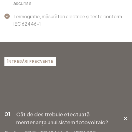
ascunse
Termografie, măsurători electrice și teste conform
IEC 62446-1
ÎNTREBĂRI FRECVENTE
01
Cât de des trebuie efectuată
mentenanța unui sistem fotovoltaic?