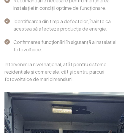
Recomandările necesare pentru menținerea
instalației în condiții optime de funcționare.
Identificarea din timp a defectelor, înainte ca
acestea să afecteze producția de energie.
Confirmarea funcționării în siguranță a instalației
fotovoltaice.
Intervenim la nivel național, atât pentru sisteme
rezidențiale și comerciale, cât și pentru parcuri
fotovoltaice de mari dimensiuni.