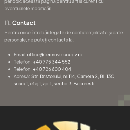
periodic această pagină pentru a fi la curent cu
eventualele modificări.
11. Contact
Pentru orice întrebări legate de confidențialitate și date
personale, ne puteți contacta la:
Email:
office@termoviziunepv.ro
Telefon:
+40 775 344 552
Telefon:
+40 726 600 404
Adresă:
Str. Dristorului, nr.114, Camera 2, Bl. 13C,
scara 1, etaj 1, ap.1, sector 3, Bucuresti.