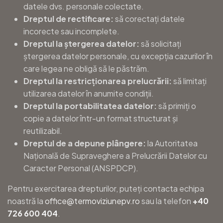
datele dvs. personale colectate.
Dreptul de rectificare:
să corectați datele
incorecte sau incomplete.
Dreptul la ștergerea datelor:
să solicitați
ștergerea datelor personale, cu excepția cazurilor în
care legea ne obligă să le păstrăm.
Dreptul la restricționarea prelucrării:
să limitați
utilizarea datelor în anumite condiții.
Dreptul la portabilitatea datelor:
să primiți o
copie a datelor într-un format structurat și
reutilizabil.
Dreptul de a depune plângere:
la Autoritatea
Națională de Supraveghere a Prelucrării Datelor cu
Caracter Personal (ANSPDCP).
Pentru exercitarea drepturilor, puteți contacta echipa
noastră la
office@termoviziunepv.ro
sau la telefon
+40
726 600 404
.