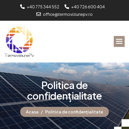
+40 775 344 552
+40 726 600 404
office@termoviziunepv.ro
P
o
l
i
t
i
c
a
d
e
c
o
n
f
i
d
e
n
ț
i
a
l
i
t
a
t
e
Acasa
Politica de confidențialitate