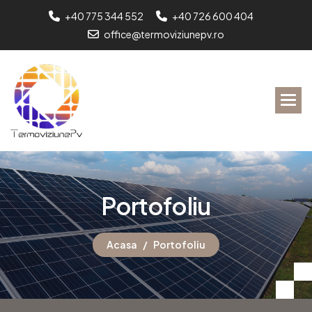
+40 775 344 552
+40 726 600 404
office@termoviziunepv.ro
P
o
r
t
o
f
o
l
i
u
Acasa
Portofoliu